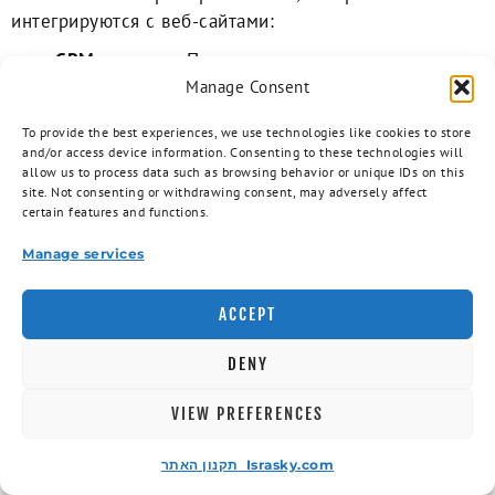
интегрируются с веб-сайтами:
CRM-системы:
Позволяют управлять
взаимодействием с клиентами и отслеживать
Manage Consent
продажи. Популярные варианты — Salesforce,
To provide the best experiences, we use technologies like cookies to store
HubSpot или Bitrix24.
and/or access device information. Consenting to these technologies will
Платежные системы:
Безопасная обработка
allow us to process data such as browsing behavior or unique IDs on this
site. Not consenting or withdrawing consent, may adversely affect
платежей необходима для любого интернет-
certain features and functions.
магазина. Интеграции с PayPal, Stripe или
местными сервисами могут значительно
Manage services
упростить процесс покупки.
Системы управления запасами:
Убедитесь, что
ACCEPT
ваши запасы обновляются автоматически при
каждом заказе. Это поможет избежать ситуаций
DENY
“нет в наличии” и улучшит клиентский опыт.
VIEW PREFERENCES
ТЕХНИЧЕСКИЕ АСПЕКТЫ
ИНТЕГРАЦИИ
תקנון האתר Israsky.com