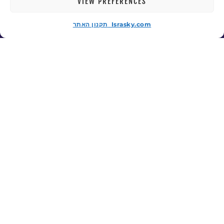
VIEW PREFERENCES
Заказать сайт для бизнеса
תקנון האתר Israsky.com
Создание сайта под ключ
МЫ В СОЦСЕТЯХ
Facebook
ДЛЯ КЛИЕНТОВ
Панель заданий
Панель клиента
Техзадание на разработку сайта
Запросить удаленную поддержку