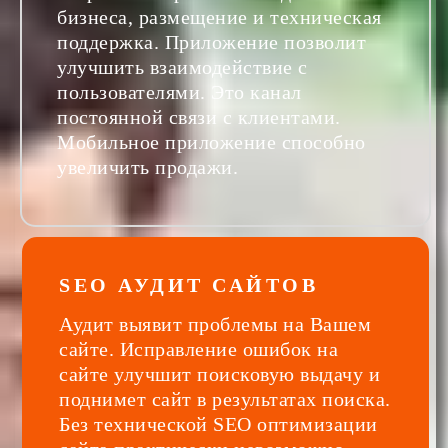
бизнеса, размещение и техническая
поддержка. Приложение позволит
улучшить взаимодействие с
пользователями. Это канал
постоянной связи с клиентами.
Мобильное приложение способно
увеличить продажи.
SEO АУДИТ САЙТОВ
Аудит выявит проблемы на Вашем
сайте. Исправление ошибок на
сайте улучшит поисковую выдачу и
поднимет сайт в результатах поиска.
Без технической SEO оптимизации