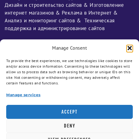
Дизайн и строительство сайтов & Изготовление
интернет магазинов & Реклама в Интернет &
Анализ и мониторинг сайтов & Техническая
поддержка и администрирование сайтов
* Цены, указанные на сайте не включают налоги.
Manage Consent
To provide the best experiences, we use technologies like cookies to store
НАВИГАЦИЯ
and/or access device information. Consenting to these technologies will
allow us to process data such as browsing behavior or unique IDs on this
site. Not consenting or withdrawing consent, may adversely affect
Полезные советы
certain features and functions.
Заказать сайт
Manage services
Сайт-визитка
ACCEPT
Продвижение сайтов
DENY
SEO заказать