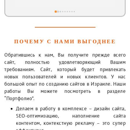
х. 
Причём, что опыта в этом деле не особо много, 
биз
просто обычный пользователь...но возникла 
ув
острая необходимость в созданиии сайта и его 
ко
продвижении. Искал долго и придирчиво. 
но
Посоветовали обратиться именно к этим 
ребятам, в эту компанию. Сайт был создан, что 
ПОЧЕМУ С НАМИ ВЫГОДНЕЕ
говорится, с нуля! Компания занялась его 
размещением и продвижением на 
Обратившись к нам, Вы получите прежде всего
всевозможных ресурсах и площадках... и по 
сайт, полностью удовлетворяющий Вашим
истечении двух месяцев могу сказать одно: 
требованиям. Сайт, который будет привлекать
всё работает как надо, целевая аудитория 
новых пользователей и новых клиентов. У нас
охвачена (но нет пределов для ещё большего 
большой опыт по созданию сайтов в Израиле. Наши
охвата),  звонки, письма идут, есть 
работы Вы можете посмотреть в разделе
бронирования. Разработчики ВСЕГДА на связи, 
“Портфолио”.
все пожелания и изменения идут сразу в 
работу.Расценки очень адекватные!!!Очень 
Делаем в работу в комплексе – дизайн сайта,
надеюсь работать с ними максимально долго!
SEO-оптимизацию, наполнение сайта
ВСЕМ ЗАИНТЕРЕСОВАНЫМ 
контентом, контекстную рекламу – это супер
ЛИЦАМРЕКОМЕНДУЮ ОДНОЗНАЧНО!!!