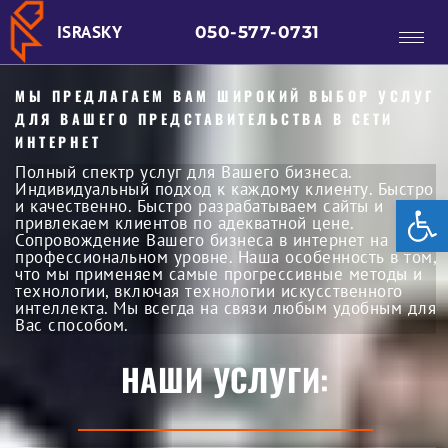
ISRASKY
050-577-0731
МЫ ПРЕДЛАГАЕМ ВАМ ШИРОКИЙ ВЫБОР УСЛУГ
ДЛЯ ВАШЕГО ПРЕДСТАВИТЕЛЬСТВА В СЕТИ
ИНТЕРНЕТ
Полный спектр услуг для Вашего бизнеса.
Индивидуальный подход к каждому клиенту. Быстро
От
и качественно. Быстро разрабатываем сайты и
привлекаем клиентов по адекватной цене.
Сопровождение Вашего бизнеса в интернет на
профессиональном уровне. Наша особенность в том,
что мы применяем самые прогрессивные методы и
технологии, включая технологии искусственного
интеллекта. Мы всегда на связи любым удобным для
Вас способом.
НАШИ УСЛУГИ: