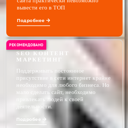
сайта практически невозможно
вывести его в ТОП
Подробнее
РЕКОМЕНДОВАНО
SEO КОНТЕНТ
МАРКЕТИНГ
Поддерживать постоянное
присутствие в сети интернет крайне
необходимо для любого бизнеса. Но
мало сделать сайт, необходимо
привлекать людей к своей
деятельности.
Подробее