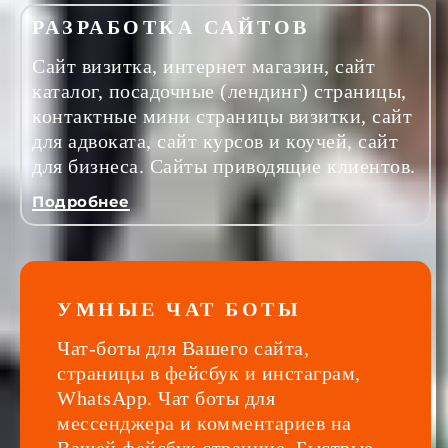
РАЗРАБОТКА САЙТОВ
Сайт визитка, интернет магазин, сайт
каталог, посадочные (лендинг) страницы,
контактные мини страницы визитки, сайт
для адвоката, сайт курсов и коучей, сайт
для бизнеса. Сайты приводящие клиентов.
Подробнее
УМНЫЕ ЧАТ БОТЫ
Чат-боты для Вашего сайта,
страницы в фейсбук и инстаграм,
WhatsApp. Чат боты для
мессенджера и комментариев на