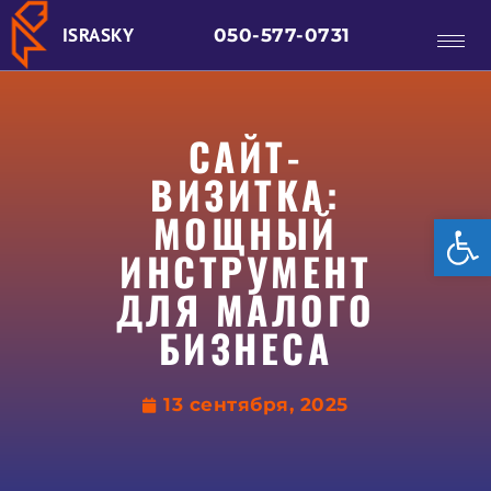
ISRASKY
050-577-0731
САЙТ-
ВИЗИТКА:
МОЩНЫЙ
От
ИНСТРУМЕНТ
ДЛЯ МАЛОГО
БИЗНЕСА
13 сентября, 2025