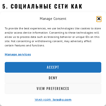
5. СОЦИАЛЬНЫЕ СЕТИ КАК
ИНСТРУМЕНТ ПРОДВИЖЕНИЯ
Manage Consent
Интернет-маркетинг в Израиле
, как и везде, активно
To provide the best experiences, we use technologies like cookies to store
использует социальные сети для продвижения
and/or access device information. Consenting to these technologies will
бизнеса. Создайте страницы вашего бизнеса в
allow us to process data such as browsing behavior or unique IDs on this
site. Not consenting or withdrawing consent, may adversely affect
популярных соцсетях и делитесь ссылками на вашу
certain features and functions.
сайт визитку!
Manage services
Совет:
Регулярно анализируйте результаты ваших
усилий по SEO с помощью инструментов аналитики,
ACCEPT
таких как Google Analytics или Яндекс.Метрика.
Не забывайте:
SEO это не разовая акция, а
DENY
постоянный процесс! Будьте терпеливы и следите за
изменениями алгоритмов поисковых систем.
VIEW PREFERENCES
Итог:
Применяя эти стратегии к вашему сайту
תקנון האתר Israsky.com
визитка, вы сможете значительно повысить его