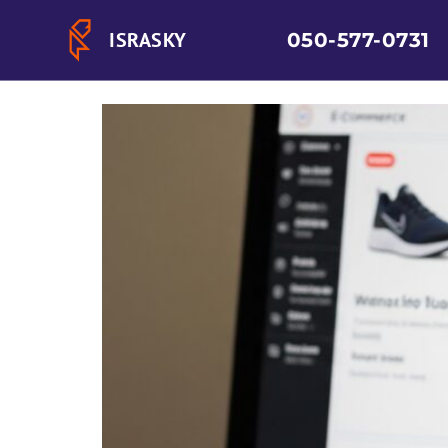
РУБРИКА:
ТЕХН
ISRASKY
050-577-0731
КАК ЧАТ-БОТЫ АВТОМАТ