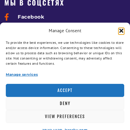
МЫ В СОЦСЕТЯХ
Facebook
ДЛЯ КЛИЕНТОВ
Manage Consent
To provide the best experiences, we use technologies like cookies to store
Панель заданий
and/or access device information. Consenting to these technologies will
allow us to process data such as browsing behavior or unique IDs on this
Панель клиента
site. Not consenting or withdrawing consent, may adversely affect
certain features and functions.
Техзадание на разработку сайта
Manage services
Запросить удаленную поддержку
ACCEPT
@Allright Reserved 2003-2026 - Israsky.com
DENY
Videonika.co.il
VIEW PREFERENCES
תקנון האתר Israsky.com