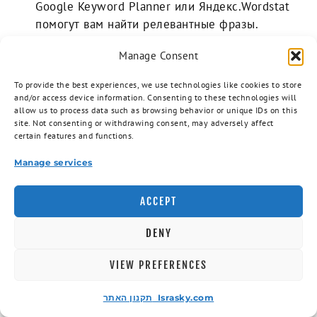
Google Keyword Planner или Яндекс.Wordstat
помогут вам найти релевантные фразы.
Конкуренция:
Оцените, насколько сложно будет
Manage Consent
продвигать выбранные вами слова. Слишком
высококонкурентные запросы могут оказаться
To provide the best experiences, we use technologies like cookies to store
неподъемными.
and/or access device information. Consenting to these technologies will
allow us to process data such as browsing behavior or unique IDs on this
Долгие хвосты:
Не забывайте о длинных
site. Not consenting or withdrawing consent, may adversely affect
ключевых фразах (например,
заказать сайт-
certain features and functions.
визитку в Израиле
). Они могут привлечь более
Manage services
целевую аудиторию.
ОПТИМИЗАЦИЯ МЕТА-ТЕГОВ И
ACCEPT
ЗАГОЛОВКОВ
DENY
Мета-теги и заголовки – это то, что поисковые
VIEW PREFERENCES
системы видят первыми. Обратите внимание на
следующие моменты:
תקנון האתר Israsky.com
Мета-заголовок:
Он должен содержать ваше