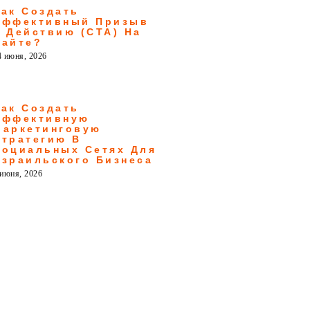
Как Создать
Эффективный Призыв
К Действию (CTA) На
Сайте?
4 июня, 2026
Как Создать
Эффективную
Маркетинговую
Стратегию В
Социальных Сетях Для
Израильского Бизнеса
 июня, 2026