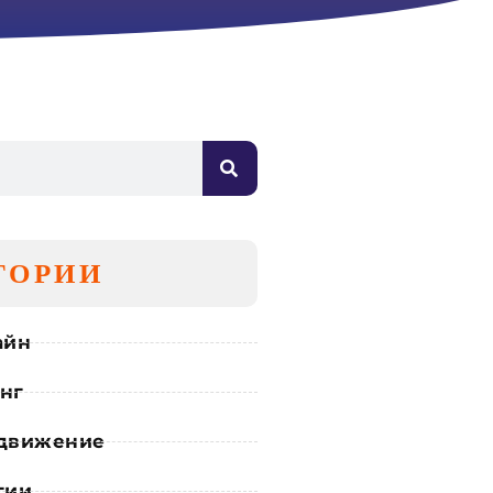
ГОРИИ
айн
нг
движение
гии