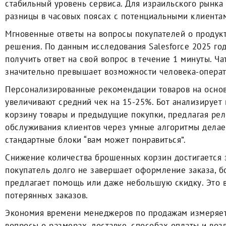
стабильный уровень сервиса. Для израильского рынка 
разницы в часовых поясах с потенциальными клиентам
Мгновенные ответы на вопросы покупателей о продук
решения. По данным исследования Salesforce 2025 го
получить ответ на свой вопрос в течение 1 минуты. Чат
значительно превышает возможности человека-операт
Персонализированные рекомендации товаров на основ
увеличивают средний чек на 15-25%. Бот анализирует
корзину товары и предыдущие покупки, предлагая ре
обслуживания клиентов через умные алгоритмы делае
стандартные блоки “вам может понравиться”.
Снижение количества брошенных корзин достигается з
покупатель долго не завершает оформление заказа, бо
предлагает помощь или даже небольшую скидку. Это 
потерянных заказов.
Экономия времени менеджеров по продажам измеряетс
вопросы о размерах, доставке, способах оплаты и во