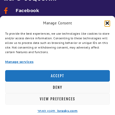
Facebook
ДЛЯ КЛИЕНТОВ
Manage Consent
To provide the best experiences, we use technologies like cookies to store
Панель заданий
and/or access device information. Consenting to these technologies will
allow us to process data such as browsing behavior or unique IDs on this
Панель клиента
site. Not consenting or withdrawing consent, may adversely affect
certain features and functions.
Техзадание на разработку сайта
Manage services
Запросить удаленную поддержку
ACCEPT
@Allright Reserved 2003-2026 - Israsky.com
DENY
Videonika.co.il
VIEW PREFERENCES
תקנון האתר Israsky.com