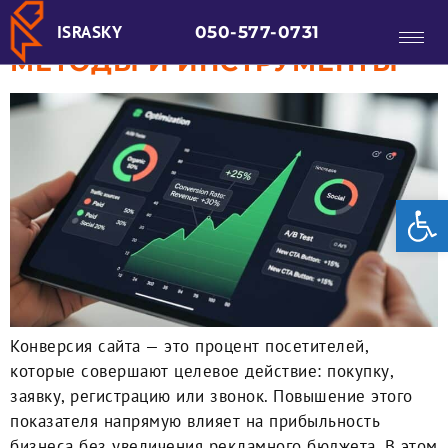
САЙТА: ПРАКТИЧЕСКИЕ
ISRASKY
050-577-0731
МЕТОДЫ И ИНСТРУМЕНТЫ
От
Конверсия сайта — это процент посетителей,
которые совершают целевое действие: покупку,
заявку, регистрацию или звонок. Повышение этого
показателя напрямую влияет на прибыльность
бизнеса без увеличения рекламного бюджета. В этом