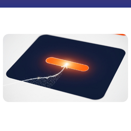
0:00
-:--
1x