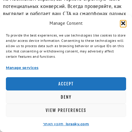
потенциальных конверсий. Всегда проверяйте, как
выглядит и работает ваш CTA на смартфонах разных
размеров.
Manage Consent
Отсутствие четкой ценностной предпосылки
To provide the best experiences, we use technologies like cookies to store
означает, что пользователь не понимает, зачем ему
and/or access device information. Consenting to these technologies will
совершать действие. Перед CTA должно быть ясное
allow us to process data such as browsing behavior or unique IDs on this
site. Not consenting or withdrawing consent, may adversely affect
объяснение выгоды. Вместо просто
certain features and functions.
«Зарегистрируйтесь» добавьте контекст: «Получите
доступ к эксклюзивным материалам.
Manage services
Зарегистрируйтесь бесплатно». Пользователь должен
понимать, что он получит взамен своего действия.
ACCEPT
Слабый визуальный контраст и незаметность кнопки
DENY
делают призыв к действию бесполезным. Если
кнопка CTA того же цвета, что и фон, или она
VIEW PREFERENCES
маленькая и затерялась среди другого контента,
пользователи просто ее не увидят. Кнопка должна
תקנון האתר Israsky.com
быть самым ярким и заметным элементом на