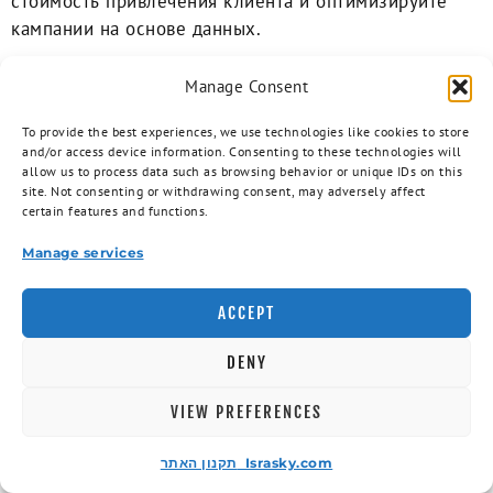
стоимость привлечения клиента и оптимизируйте
кампании на основе данных.
РЕГУЛЯРНОЕ ОБСЛУЖИВАНИЕ И
Manage Consent
ОБНОВЛЕНИЕ САЙТА
To provide the best experiences, we use technologies like cookies to store
and/or access device information. Consenting to these technologies will
Регулярные обновления контента сигнализируют
allow us to process data such as browsing behavior or unique IDs on this
поисковым системам, что сайт активен. Публикуйте
site. Not consenting or withdrawing consent, may adversely affect
новые статьи в блоге хотя бы раз в неделю.
certain features and functions.
Обновляйте информацию о продуктах, добавляйте
Manage services
отзывы клиентов и кейсы. Свежий контент также
дает посетителям причину возвращаться на сайт.
ACCEPT
Планируйте контент заранее и придерживайтесь
регулярного графика публикаций.
DENY
Безопасность сайта требует постоянного внимания.
VIEW PREFERENCES
Регулярно обновляйте CMS, темы и плагины до
последних версий. Устаревшее программное
תקנון האתר Israsky.com
обеспечение содержит уязвимости, которыми могут