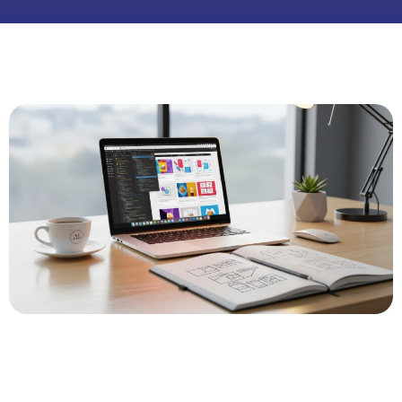
0:00
-:--
1x