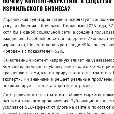
ПОЧЕМУ КОНТЕНТ-МАРКЕТИНГ В СОЦСЕТЯХ
ИЗРАИЛЬСКОГО БИЗНЕСА?
Израильская аудитория активно использует социальны
услуг и общения с брендами. По данным 2026 года, 8
хотя бы в одной социальной сети, а средний пользова
ежедневно. Facebook остается лидером с 72% охватом
израильтян, LinkedIn популярен среди 45% профессион
молодежи с показателем 52%.
Качественный контент напрямую влияет на узнаваемос
Компании, регулярно публикующие полезные материал
сравнению с теми, кто игнорирует контент-стратегию.
экспертными знаниями и решает реальные проблемы а
позиционирует вас как авторитет в отрасли.
Интеграция контент-стратегии с общим маркетинговы
разными каналами продвижения. Публикации в соцсет
усиливают SEO-эффект от блога на сайте и помогают 
Единый подход ко всем digital-каналам обеспечивает