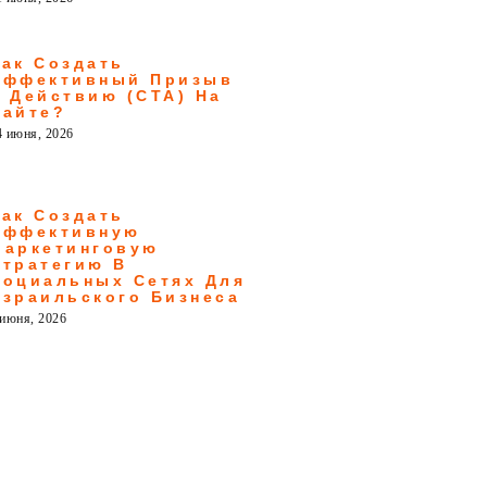
Как Создать
Эффективный Призыв
К Действию (CTA) На
Сайте?
4 июня, 2026
Как Создать
Эффективную
Маркетинговую
Стратегию В
Социальных Сетях Для
Израильского Бизнеса
 июня, 2026