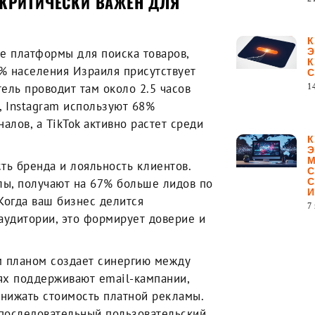
 КРИТИЧЕСКИ ВАЖЕН ДЛЯ
е платформы для поиска товаров,
7% населения Израиля присутствует
тель проводит там около 2.5 часов
1
, Instagram используют 68%
алов, а TikTok активно растет среди
ть бренда и лояльность клиентов.
ы, получают на 67% больше лидов по
 Когда ваш бизнес делится
7
удитории, это формирует доверие и
м планом создает синергию между
ях поддерживают email-кампании,
снижать стоимость платной рекламы.
 последовательный пользовательский