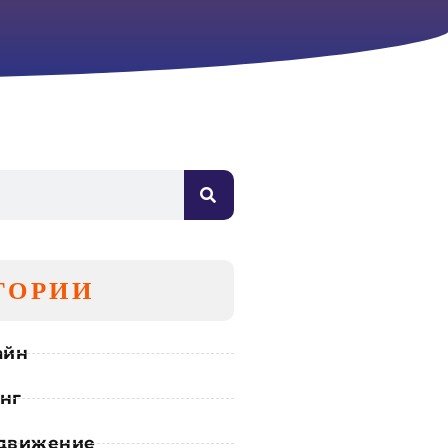
ГОРИИ
айн
нг
движение